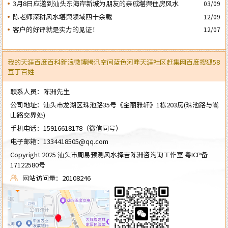
周年庆典
3月8日应邀到汕头东海岸新城为朋友的亲戚堪舆住房风水
03/09
陈老师深耕风水堪舆领域四十余载
12/09
客户的好评就是实力的见证！
12/07
我的天涯
百度百科
新浪微博
腾讯空间
蓝色河畔
天涯社区
赶集网
百度
搜狐
58
豆丁
百姓
联系人员：陈洲先生
公司地址：汕头市龙湖区珠池路35号《金丽雅轩》1栋203房(珠池路与嵩
山路交界处)
手机电话：
15916618178
（微信同号）
电子邮箱：
1334418505@qq.com
Copyright 2025 汕头市周易预测风水择吉陈洲咨沟询工作室
粤ICP备
17122580号
网站访问量：20108246