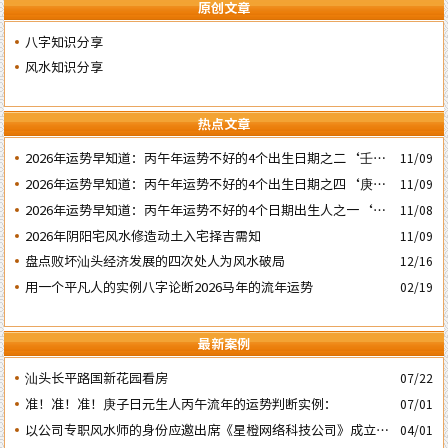
原创文章
八字知识分享
风水知识分享
热点文章
2026年运势早知道：丙午年运势不好的4个出生日期之二‘壬子’
11/09
日
2026年运势早知道：丙午年运势不好的4个出生日期之四‘庚子’
11/09
日
2026年运势早知道：丙午年运势不好的4个日期出生人之一‘戊
11/08
子’ 日
2026年阴阳宅风水修造动土入宅择吉需知
11/09
盘点败坏汕头经济发展的四次处人为风水破局
12/16
用一个平凡人的实例八字论断2026马年的流年运势
02/19
最新案例
汕头长平路国新花园看房
07/22
准！准！准！庚子日元生人丙午流年的运势判断实例：
07/01
以公司专职风水师的身份应邀出席《星橙网络科技公司》成立5
04/01