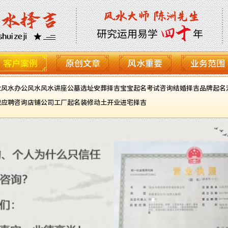
客户案例
原创文章
风水重要
业务范围
业风水
办公风水
风水讲座
公墓选址
安葬择吉
宝宝起名
考试咨询
结婚择吉
品牌起名
职应聘咨询
店铺公司工厂起名
装修动土开业进宅择吉