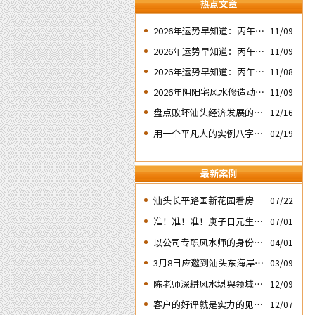
热点文章
2026年运势早知道：丙午年
11/09
运势不好的4个出生日期之
2026年运势早知道：丙午年
11/09
二‘壬子’ 日
运势不好的4个出生日期之
2026年运势早知道：丙午年
11/08
四‘庚子’ 日
运势不好的4个日期出生人
2026年阴阳宅风水修造动土
11/09
之一‘戊子’ 日
入宅择吉需知
盘点败坏汕头经济发展的四
12/16
次处人为风水破局
用一个平凡人的实例八字论
02/19
断2026马年的流年运势
最新案例
汕头长平路国新花园看房
07/22
准！准！准！庚子日元生人
07/01
丙午流年的运势判断实例：
以公司专职风水师的身份应
04/01
邀出席《星橙网络科技公
3月8日应邀到汕头东海岸新
03/09
司》成立5周年庆典
城为朋友的亲戚堪舆住房风
陈老师深耕风水堪舆领域四
12/09
水
十余载
客户的好评就是实力的见
12/07