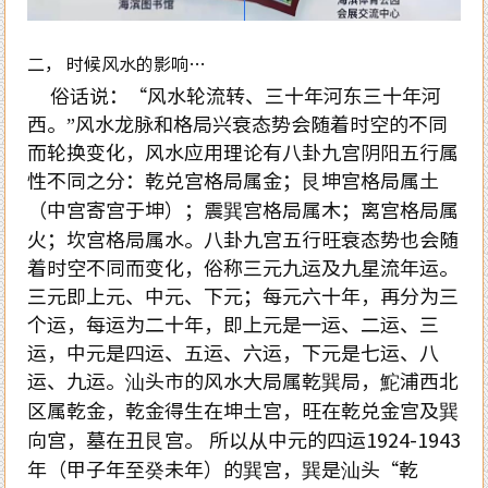
二， 时候风水的影响…
俗话说：“风水轮流转、三十年河东三十年河
西。”风水龙脉和格局兴衰态势会随着时空的不同
而轮换变化，风水应用理论有八卦九宫阴阳五行属
性不同之分：乾兑宫格局属金；艮坤宫格局属土
（中宫寄宫于坤）；震巽宫格局属木；离宫格局属
火；坎宫格局属水。八卦九宫五行旺衰态势也会随
着时空不同而变化，俗称三元九运及九星流年运。
三元即上元、中元、下元；每元六十年，再分为三
个运，每运为二十年，即上元是一运、二运、三
运，中元是四运、五运、六运，下元是七运、八
运、九运。汕头市的风水大局属乾巽局，鮀浦西北
区属乾金，乾金得生在坤土宫，旺在乾兑金宫及巽
向宫，墓在丑艮宫。 所以从中元的四运1924-1943
年（甲子年至癸未年）的巽宫，巽是汕头“乾