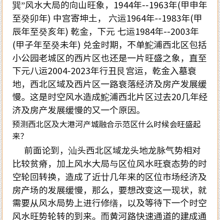
巽”风水大局的向山旺象，1944年--1963年(甲申年
至癸卯年) 中宫寄坤土， 六运1964年--1983年(甲
辰年至癸亥年) 乾金，下元 七运1984年--2003年
(甲子年至癸未年) 兑金时期，不单鮀浦西北区包括
小公园老城区的西片区也还是一片旺盛之象，直至
下元八运2004-2023年行丑艮宫运，乾金入墓衰
地，西北区域及西片区一路衰落经济及房产发展缓
慢。这是时空风水造成鮀浦西北片区过去20几年经
济及房产发展缓慢的又一个原因。
预测西北区及大港河产城融合示范区什么时候会旺盛起
来？
前面论到，汕头西北区域龙头地龙脉气势相对
比较贫瘠，加上风水大局与区位风水旺衰态势的时
空轮回转换，造成了近廿几年来的区位市场经济及
房产场的发展缓慢，那么，要想改变这一现状，就
需要从风水局势上进行修缮，以及等待下一个时空
风水旺势轮转的到来。而黄河路快速通道的建成通