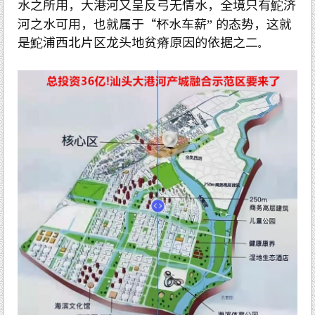
水之所用，大港河又呈反弓无情水，全境只有鮀济
河之水可用，也就属于“杯水车薪” 的态势，这就
是鮀浦西北片区龙头地贫瘠原因的依据之二
。