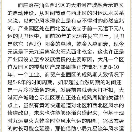
而座落在汕头西北区的大港河产城融合示范区
的启动建设，从时间节点与西北区的时运风水关系
来说，以时空风水理论上是有点不得时的必然应兆
的，产业园区处在西北区位设立于前一元运下元八
运的艮丑运中，而前20年的元运在艮宫丑土，艮丑
是乾宫（西北）阳金的墓地，乾金入墓而衰，现今
元运是下元九运离宫火旺克西北乾金，这也许正是
产业园设立至今发展缓慢的主要原因，大凡一个区
位及园区的楼盘房产成熟周期正常情况下是8-10
年，一个工业、商贸产业园区的成熟期大致情况下
是5-8年的时间周期，如果超过自然周期的时间还
是一片冷寂萧条的话，发展前景就会大打折扣，大
港河产城融合示范区现在正处在成熟周期的关键节
点上，虽然有黄河快速通道对北区和西北区风水的
修缮改良，未来也许能够逐渐兴盛起来，但基于现
时九运离火克乾金时空风水气运的限制，兴盛态势
的时长可能会延缓，那怕借助小局九星流年风水运