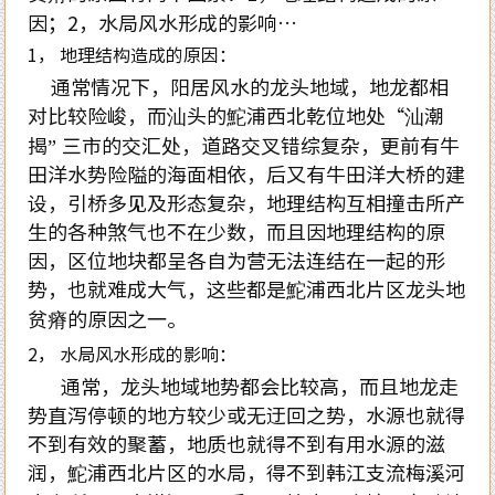
因；2，水局风水形成的影响…
1， 地理结构造成的原因：
通常情况下，阳居风水的龙头地域，地龙都相
对比较险峻，而汕头的鮀浦西北乾位地处“汕潮
揭” 三市的交汇处，道路交叉错综复杂，更前有牛
田洋水势险隘的海面相依，后又有牛田洋大桥的建
设，引桥多见及形态复杂，地理结构互相撞击所产
生的各种煞气也不在少数，而且因地理结构的原
因，区位地块都呈各自为营无法连结在一起的形
势，也就难成大气，这些都是鮀浦西北片区龙头地
贫瘠的原因之一。
2， 水局风水形成的影响：
通常，龙头地域地势都会比较高，而且地龙走
势直泻停顿的地方较少或无迂回之势，水源也就得
不到有效的聚蓄，地质也就得不到有用水源的滋
润，鮀浦西北片区的水局，得不到韩江支流梅溪河