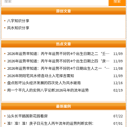
搜索
原创文章
八字知识分享
风水知识分享
热点文章
2026年运势早知道：丙午年运势不好的4个出生日期之二‘壬子’
11/09
日
2026年运势早知道：丙午年运势不好的4个出生日期之四‘庚子’
11/09
日
2026年运势早知道：丙午年运势不好的4个日期出生人之一‘戊
11/08
子’ 日
2026年阴阳宅风水修造动土入宅择吉需知
11/09
盘点败坏汕头经济发展的四次处人为风水破局
12/16
用一个平凡人的实例八字论断2026马年的流年运势
02/19
最新案例
汕头长平路国新花园看房
07/22
准！准！准！庚子日元生人丙午流年的运势判断实例：
07/01