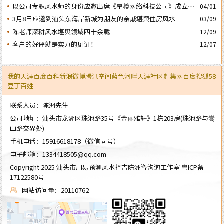
以公司专职风水师的身份应邀出席《星橙网络科技公司》成立5
04/01
周年庆典
3月8日应邀到汕头东海岸新城为朋友的亲戚堪舆住房风水
03/09
陈老师深耕风水堪舆领域四十余载
12/09
客户的好评就是实力的见证！
12/07
我的天涯
百度百科
新浪微博
腾讯空间
蓝色河畔
天涯社区
赶集网
百度
搜狐
58
豆丁
百姓
联系人员：陈洲先生
公司地址：汕头市龙湖区珠池路35号《金丽雅轩》1栋203房(珠池路与嵩
山路交界处)
手机电话：
15916618178
（微信同号）
电子邮箱：
1334418505@qq.com
Copyright 2025 汕头市周易预测风水择吉陈洲咨沟询工作室
粤ICP备
17122580号
网站访问量：20110762