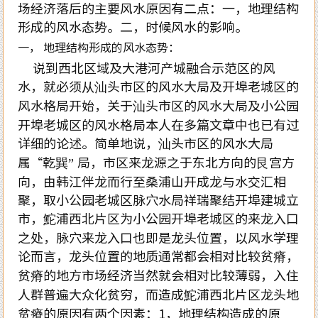
场经济落后的主要风水原因有二点：一，地理结构
形成的风水态势。二，时候风水的影响。
一， 地理结构形成的风水态势：
说到西北区域及大港河产城融合示范区的风
水，就必须从汕头市区的风水大局及开埠老城区的
风水格局开始，关于汕头市区的风水大局及小公园
开埠老城区的风水格局本人在多篇文章中也已有过
详细的论述。简单地说，汕头市区的风水大局
属“乾巽” 局，市区来龙源之于东北方向的艮宫方
向，由韩江伴龙而行至桑浦山开成龙与水交汇相
聚，取小公园老城区脉穴水局祥瑞聚结开埠建城立
市，鮀浦西北片区为小公园开埠老城区的来龙入口
之处，脉穴来龙入口也即是龙头位置，以风水学理
论而言，龙头位置的地质通常都会相对比较贫瘠，
贫瘠的地方市场经济当然就会相对比较薄弱，入住
人群普遍大众化贫穷，而造成鮀浦西北片区龙头地
贫瘠的原因有两个因素：1，地理结构造成的原