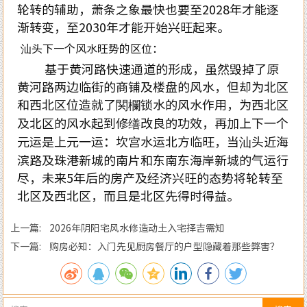
轮转的辅助，萧条之象最快也要至2028年才能逐
渐转变，至2030年才能开始兴旺起来。
汕头下一个风水旺势的区位：
基于黄河路快速通道的形成，虽然毁掉了原
黄河路两边临街的商铺及楼盘的风水，但却为北区
和西北区位造就了関欄锁水的风水作用，为西北区
及北区的风水起到修缮改良的功效，再加上下一个
元运是上元一运：坎宫水运北方临旺，当汕头近海
滨路及珠港新城的南片和东南东海岸新城的气运行
尽，未来5年后的房产及经济兴旺的态势将轮转至
北区及西北区，而且是北区先得时得益。
上一篇: 2026年阴阳宅风水修造动土入宅择吉需知
下一篇: 购房必知：入门先见厨房餐厅的户型隐藏着那些弊害？