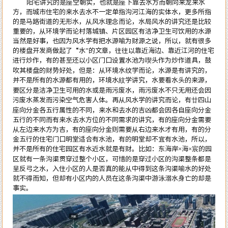
阳宅讲究的是
座空朝实
，也就是座下靠去水方而朝向来龙来水
方，而城市住宅的来水去水不一定单指沟河江海的实体水，更多所指
的是马路街道的无形水，从风水理念而论，水局风水的讲究还是比较
重要的，从环境学而论村落城镇、片区园区有洁净卫生可饮用的水源
当然是好事，也因为风水学有把水源喻为财源之说，所以，就有很多
的楼盘开发商做起了“水”的文章，往往以靠近海边、靠近江河的住宅
进行炒作，有的甚至还以小区门口设置水池为喫头作为炒作道具，鼓
吹其楼盘的财势好处，但是：从环境水纹学而论，水源是有讲究的，
并不是所有的水源都有用的，环境水紋学讲究，水要看水头的来源，
要区分是洁净卫生可用的水或是雨污废水，雨污废水不只无用还会因
污废水蒸发而污染空气危害人体。再从风水学的讲究而论，有廿四山
座向分金各五行属性的不同，来水和去水的吉凶都会因各自座向分金
五行的不同而有来水去水方位的不同需求的讲究，有的座向分金需要
从左边来水方为吉，有的座向分金则需要从右边来水才有用，有的分
金五行的住宅门口明堂适合有水池，有的明堂却不宜有水池，所以，
并不是所有的住宅园区有水近水就是有财。比如：东海岸×海×宸的园
区就有一条沟渠贯穿过整个小区，可惜的是穿过小区的沟渠整条都是
呈反弓之水，入住小区的人是否真的能从中得到这条沟渠喻水的好处
就不得而知，但却有小区内的人员在这条沟渠中游泳溺水身亡的却是
事实。