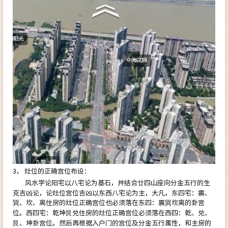
3， 灶位的正确宫位布设：
风水学论阳宅以八宅论为基石，并结合廿四山座向分金五行的生
克吉凶论，论灶位宫位吉凶以东西八宅论为主，大凡，东四宅：震、
巽、坎、离住房的灶位正确宫位也必须落在东四：震巽坎离的卦宫
位。西四宅：乾坤艮兑住房的灶位正确宫位必须落在西四：乾、兑、
艮、坤卦宫位。然后再根据入户门的宫位及分金五行属性，和主房的