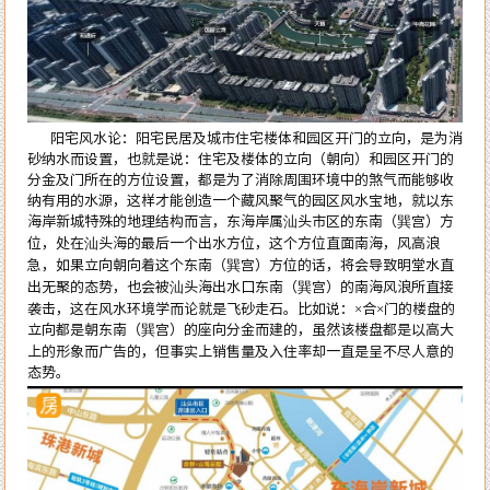
阳宅风水论：阳宅民居及城市住宅楼体和园区开门的立向，是为消
砂纳水而设置，也就是说：住宅及楼体的立向（朝向）和园区开门的
分金及门所在的方位设置，都是为了消除周围环境中的煞气而能够收
纳有用的水源，这样才能创造一个藏风聚气的园区风水宝地，就以东
海岸新城特殊的地理结构而言，东海岸属汕头市区的东南（巽宫）方
位，处在汕头海的最后一个出水方位，这个方位直面南海，风高浪
急，如果立向朝向着这个东南（巽宫）方位的话，将会导致明堂水直
出无聚的态势，也会被汕头海出水口东南（巽宫）的南海风浪所直接
袭击，这在风水环境学而论就是飞砂走石。比如说：×合×门的楼盘的
立向都是朝东南（巽宫）的座向分金而建的，虽然该楼盘都是以高大
上的形象而广告的，但事实上销售量及入住率却一直是呈不尽人意的
态势。