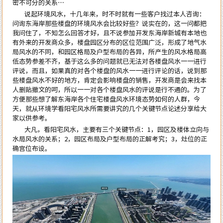
密不可分的关系…
说起环境
风水
，十几年来，时不时就有一些客户找过本人咨询：
问询东海岸那些楼盘的环境风水会比较好些？说实在的，这一问都把
我问住了，不知怎么回答才好，且不说参加开发东海岸新城有本地也
有外来的开发商众多，楼盘园区分布的区位范围广泛，形成了地气水
局风水的不同，和园区格局及户型布局的各异，所产生的风水格局高
低态势参差不齐，基于这么多的问题就已无法对各楼盘风水一一进行
评说，而且，如果真的对各个楼盘的风水一一进行评论的话，说到那
些楼盘风水不好的地方，肯定会影响楼盘的销售，开发商是会来找本
人删贴撤文的呵，所以一一对各个楼盘风水的评说是行不通的。为了
方便那些想了解东海岸各个住宅楼盘风水环境态势如何的人群，今
天，就从环境学看阳宅风水所需要讲究的几个关键节点论述分享给大
家以供参考。
大凡，看阳宅风水，主要有三个关键节点：
1，园区及楼体立向与
水局风水的关系；
2，园区布局及户型布局的正解考究；
3，灶位的正
确宫位布设。