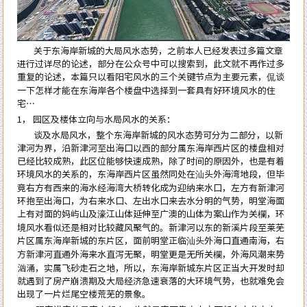
关于东海岸新城的大局风水态势，之前本人已经发表过多篇文章
进行过详尽的论述，部分在公众号中可以搜索到，此文就不再作过多
重复的论述，本篇只以看阳宅风水的三个关键节点为主要元素，侃谈
一下怎样才能在东海岸各个楼盘中选择到一套具有好环境风水的住
宅…
1， 园区及楼体立向与水局风水的关系：
谈及水局风水，整个
东海岸新城
的风水态势可分为二部分，以新
津河为界，沿新津河至出海口以西的部分属东海岸西片区的楼盘相对
已经比较成熟，此区位能够快速成熟，除了时间的原因外，也是有着
环境风水的关系的，东海岸西片区虽然同处在汕头外海湾地段，但毕
竟右方有西来的海水经海湾大桥转化成为迎纳来水口，左方有新津河
环抱至出海口，为右来水口、左出水口来去水分明的气势，明堂海面
上有对面的妈屿山及濠江山体延伸至广澳的山体为案山作为关欄，环
境风水看似还是相对比较藏风聚气的。新津河以东的新溪片段至莱芜
片区属东海岸新城的东片区，面前明堂正临汕头外海口直通南海，右
方新津河直通外海来水直泻无聚，明堂更是无所关欄，外海风潮来势
汹涌，实属飞砂走石之地，所以，东海岸新城东片区正当大开发时却
就遇到了房产崩溃期及大局经济急速衰落的大环境气势，也就难免会
出现了一片烂尾空楼荒芜的景象。