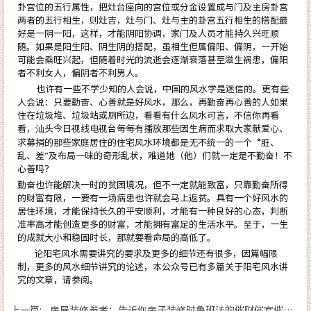
卦宫位的五行属性，把灶台座向的宫位或分金设置成与门及主房卦宫
两者的五行相生，则灶吉，灶与门、灶与主的卦宫五行相生的搭配最
好是一阴一阳，这样，才能阴阳协调，家门及人员才能持久兴旺顺
随。如果是阳生阳、阴生阴的搭配，虽相生但属偏阳、偏阴，一开始
可能会乘旺兴起，但随着时光的流逝会逐渐衰落甚至滋生祸患，偏阳
者不利女人，偏阴者不利男人。
也许有一些不学少知的人会说，中国的风水学是迷信的。更有些
人会说：只要勤奋、心善就是好风水，那么，再勤奋再心善的人如果
住在垃圾堆、垃圾站或厕所边，看看有什么风水可言，不信你再看
看，汕头今日视线电视台每每有播放那些因生病而求取大家献爱心、
求募捐的那些家庭居住的住宅风水环境都是无不统一的一个“脏、
乱、差”及布局一味的奇形乱状，难道她（他）们就一定是不勤奋！不
心善吗？
勤奋也许能解决一时的贫困境况，但不一定就能致富，只靠勤奋所得
的财富有限，一要有一场病患也许就会马上返贫。具有一个好风水的
居住环境，才能保持长久的平安顺利，才能有一种良好的心态，判断
准率高才能创造更多的财富，才能拥有富足的生活水平。至于，一生
的成就大小和稳固时长，那就要看命局的高低了。
论阳宅风水需要讲究的要求及更多的细节还有很多，因篇幅限
制，更多的风水细节讲究的论述，本公众号已有多篇关于阳宅风水讲
究的文章，请参阅。
上一篇: 房屋装修参考：告诉你房子装修时鲁班法的催财催官催文