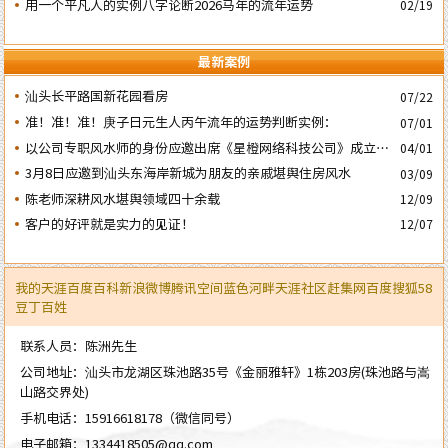
用一个平凡人的实例八字论断2026马年的流年运势
02/19
最新案例
汕头长平路国新花园看房
07/22
准！准！准！庚子日元生人丙午流年的运势判断实例：
07/01
以公司专职风水师的身份应邀出席《星橙网络科技公司》成立5
04/01
周年庆典
3月8日应邀到汕头东海岸新城为朋友的亲戚堪舆住房风水
03/09
陈老师深耕风水堪舆领域四十余载
12/09
客户的好评就是实力的见证！
12/07
我的天涯
百度百科
新浪微博
腾讯空间
蓝色河畔
天涯社区
赶集网
百度
搜狐
58
豆丁
百姓
联系人员：陈洲先生
公司地址：汕头市龙湖区珠池路35号《金丽雅轩》1栋203房(珠池路与嵩
山路交界处)
手机电话：
15916618178
（微信同号）
电子邮箱：
1334418505@qq.com