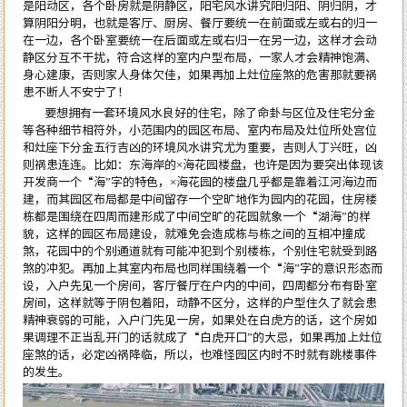
是阳动区，各个卧房就是阴静区，阳宅风水讲究阳归阳、阴归阴，才
算阴阳分明，也就是客厅、厨房、餐厅要统一在前面或左或右的归一
在一边，各个卧室要统一在后面或左或右归一在另一边，这样才会动
静区分互不干扰，符合这样的室内户型布局，一家人才会精神饱满、
身心建康，否则家人身体欠佳，如果再加上灶位座煞的危害那就要祸
患不断人不安宁了！
要想拥有一套环境风水良好的住宅，除了命卦与区位及住宅分金
等各种细节相符外，小范围内的园区布局、室内布局及灶位所处宫位
和灶座下分金五行吉凶的环境风水讲究尤为重要，吉则人丁兴旺，凶
则祸患连连。比如：东海岸的
×海花园楼盘，也许是因为要突出体现该
开发商一个“海”字的特色，×海花园的楼盘几乎都是靠着江河海边而
建，而其园区布局都是中间留存一个空旷地作为园内的花园，住房楼
栋都是围绕在四周而建形成了中间空旷的花园就象一个“湖海”的样
貌，这样的园区布局建设，就难免会造成栋与栋之间的互相冲撞成
煞，花园中的个别通道就有可能冲犯到个别楼栋，个别住宅就受到路
煞的冲犯。再加上其室内布局也同样围绕着一个“海”字的意识形态而
设，入户先见一个房间，客厅餐厅在户内的中间，四周都分布有卧室
房间，这样就等于阴包着阳，动静不区分，这样的户型住久了就会患
精神衰弱的可能，入户门先见一房，如果处在白虎方的话，这个房如
果调理不正当乱开门的话就成了“白虎开口”的大忌，如果再加上灶位
座煞的话，必定凶祸降临，所以，也难怪园区内时不时就有跳楼事件
的发生。