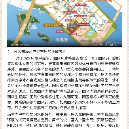
2， 园区布局及户型布局的正解考究：
对于风水环境学而论，园区风水格局的高低，除了园区开门的位
置及楼体立向的讲究外，更需着重园区内各楼体分布的排列要规律有
序外、更要园区内各个住宅的室内户型布局都要符合阴阳归一、动静
分明的条件。风水学要求园区内的楼栋之间需排列有序，原因是楼栋
排列有序才不会或减少楼与楼之间互相撞击而导致煞气的滋生，才不
会给个别楼栋形成天堑煞，园区楼栋排列有序也能使园区内的空气能
对流而通风，如果园区内楼栋排序杂乱的话，园区内的通道也必凌乱
而滋生路煞冲犯到个别楼栋住宅。从而可见，园区楼栋排序讲究的重
要，关系的是整个园区的风水，如果园区的风水不好不只不能锦上添
花，只会使个别受煞气冲犯的住户更加雪上加霜！
而室内户型布局风水的好坏，关乎着一户人家的兴衰，室内布局风水
环境的讲究显得更加重要。简单的说：室内户型布局讲究动静区分、
阴阳分明，动即是动态属阳，静即是静态属阴，
客厅、厨房、餐厅即