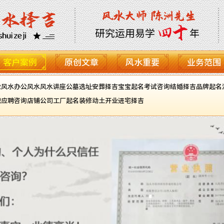
客户案例
原创文章
风水重要
业务范围
业风水
办公风水
风水讲座
公墓选址
安葬择吉
宝宝起名
考试咨询
结婚择吉
品牌起名
职应聘咨询
店铺公司工厂起名
装修动土开业进宅择吉