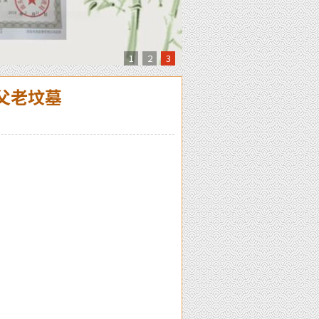
1
2
3
父老坟墓