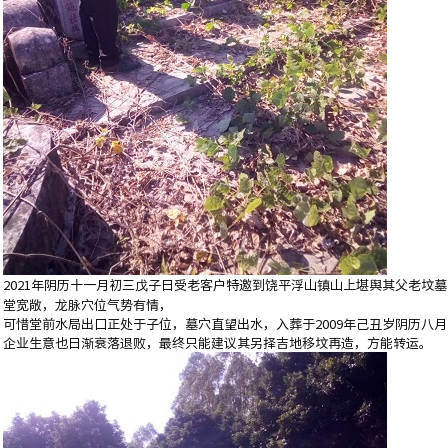
2021年阴历十一月初三戊子日受老客户特邀到饶平浮山镇山上堪舆其父老坟
堂宽敞，龙脉穴位气势有情，
可惜堂前水局出口正处于子位，墓穴直望出水，入葬于2009年己丑岁阴历八
企业生意也日渐衰落退败，最终只能建议其另择吉地移坟再造，方能转运。