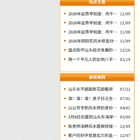
热点文章
2026年运势早知道：丙午年
11/09
运势不好的4个出生日期之
2026年运势早知道：丙午年
11/09
二‘壬子’ 日
运势不好的4个出生日期之
2026年运势早知道：丙午年
11/08
四‘庚子’ 日
运势不好的4个日期出生人
2026年阴阳宅风水修造动土
11/09
之一‘戊子’ 日
入宅择吉需知
盘点败坏汕头经济发展的四
12/16
次处人为风水破局
用一个平凡人的实例八字论
02/19
断2026马年的流年运势
最新案例
汕头长平路国新花园看房
07/22
准！准！准！庚子日元生人
07/01
丙午流年的运势判断实例：
以公司专职风水师的身份应
04/01
邀出席《星橙网络科技公
3月8日应邀到汕头东海岸新
03/09
司》成立5周年庆典
城为朋友的亲戚堪舆住房风
陈老师深耕风水堪舆领域四
12/09
水
十余载
客户的好评就是实力的见
12/07